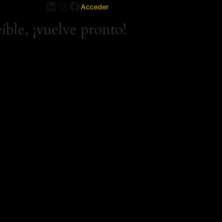
LinkedIn
Instagram
Facebook
Acceder
íble, ¡vuelve pronto!