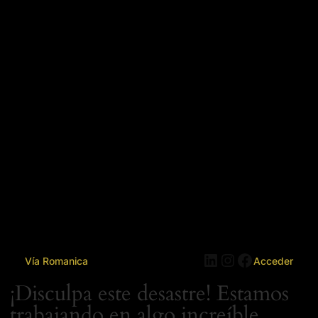
LinkedIn
Instagram
Facebook
Vía Romanica
Acceder
¡Disculpa este desastre! Estamos
trabajando en algo increíble,