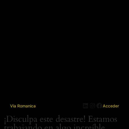
LinkedIn
Instagram
Facebook
Vía Romanica
Acceder
¡Disculpa este desastre! Estamos
trabajando en algo increíble,